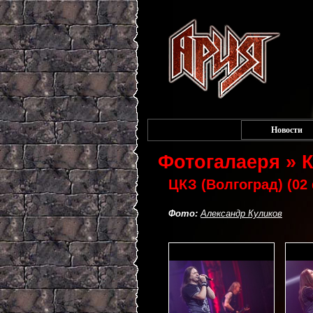
Новости
Фотогалаеря » 
ЦКЗ (Волгоград) (02
Фото:
Александр Куликов