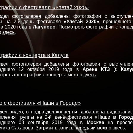
графии с фестиваля «Улетай 2020»
здел
фотогалерея
добавлены фотографии с выступле
пы на 2-й день фестиваля
«Улетай 2020»
, прошедшего
та 2020 года в
Лагуново
. Посмотреть фотографии с конце
о
здесь
.
графии с концерта в Калуге
здел
фотогалерея
добавлены фотографии с выступлен
едшего 12 октября 2019 года в
Арене КТЗ
(г.
Калу
треть фотографии с концерта можно
здесь
.
о с фестиваля «Наши в Городе»
здел
видео
, в подраздел
концерты
, добавлена видеозапис
упления группы на 2-й день фестиваля
«Наши в Город
едшего 08 сентября 2019 года в
Москве
на проспе
мика Сахарова. Загрузить запись передачи можно
здесь
.