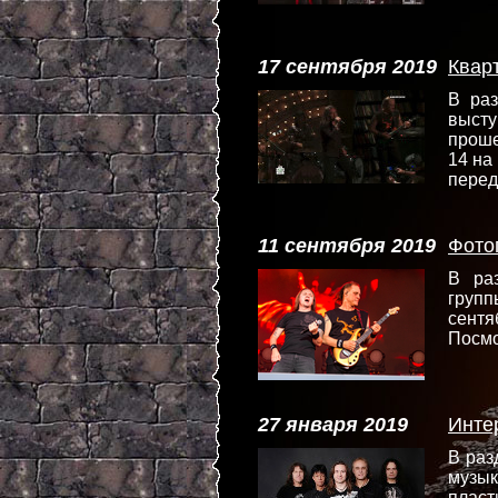
17 сентября 2019
Квар
В ра
выст
проше
14 на
пере
11 сентября 2019
Фото
В ра
групп
сентя
Посмо
27 января 2019
Инте
В ра
музык
пласт