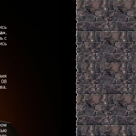
ись
а»
,
ь с
ись
ния
 08
ва.
ром
сью
але