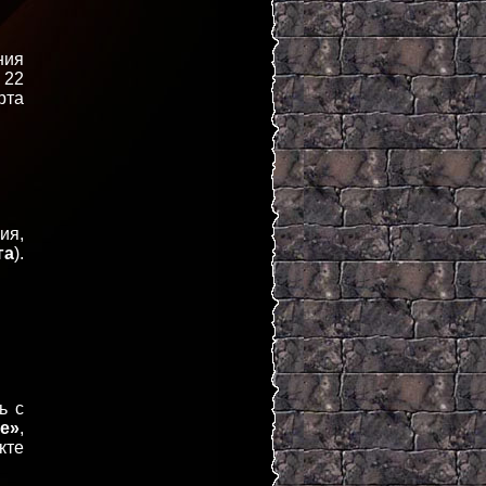
ния
 22
рта
ия,
га
).
ь с
е»
,
кте