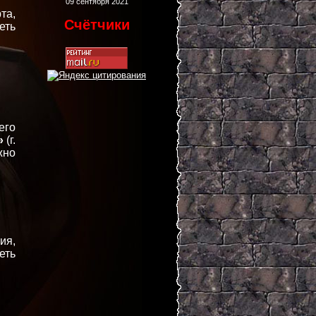
09 сентября 2021
та,
Счётчики
еть
его
»
(г.
жно
ия,
еть