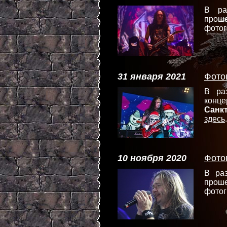
В р
проше
фотог
31 января 2021
Фото
В ра
конце
Санк
здесь
.
10 ноября 2020
Фото
В ра
проше
фотог