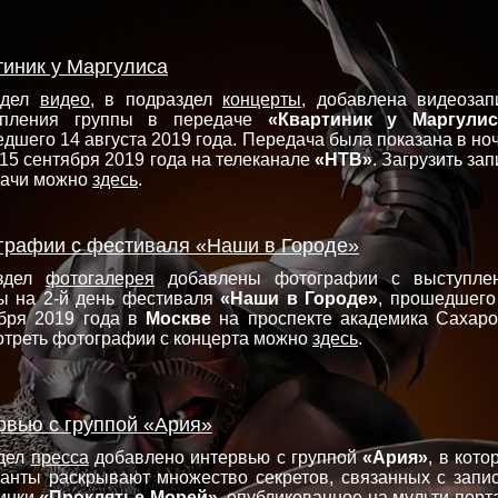
тиник у Маргулиса
здел
видео
, в подраздел
концерты
, добавлена видеозап
упления группы в передаче
«Квартиник у Маргулис
дшего 14 августа 2019 года. Передача была показана в ноч
 15 сентября 2019 года на телеканале
«НТВ»
. Загрузить зап
дачи можно
здесь
.
графии с фестиваля «Наши в Городе»
здел
фотогалерея
добавлены фотографии с выступле
ы на 2-й день фестиваля
«Наши в Городе»
, прошедшего
бря 2019 года в
Москве
на проспекте академика Сахаро
треть фотографии с концерта можно
здесь
.
рвью с группой «Ария»
здел
пресса
добавлено интервью с группой
«Ария»
, в кото
анты раскрывают множество секретов, связанных с запи
инки
«Проклятье Морей»
, опубликованное на мульти-порт