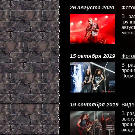
26 августа 2020
Фото
В ра
груп
авгус
можн
15 октября 2019
Фото
В ра
прош
Посмо
19 сентября 2019
Виде
В ра
выст
прош
акаде