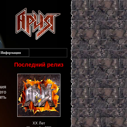
Информация
Последний релиз
ния
его
еть
XX Лет