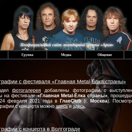
Неофициальный сайт легендарной группы «Ария»
Группа
Медиа
Общение
графии с фестиваля «Главная Metal-Ёлка страны»
здел
фотогалерея
добавлены фотографии с выступле
пы на фестивале
«Главная Metal-Ёлка страны»
, прошедш
 24 февраля 2021 года в
ГлавClub
(г.
Москва
). Посмотр
рафии с концерта можно
здесь
и
здесь
.
графии с концерта в Волгограде