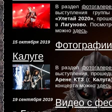
В раздел
фотогалере
выступления групп
«Улетай 2020»
, прош
в
Лагуново
. Посмотр
можно
здесь
.
15 октября 2019
Фотографии 
Калуге
В раздел
фотогалере
выступления, прошедш
Арене КТЗ
(г.
Калуга
концерта можно
здесь
19 сентября 2019
Видео с фе