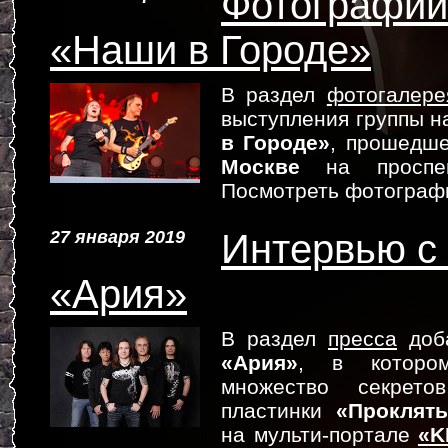
Фотографии
«Наши в Городе»
В раздел
фотогалере
выступления группы н
в Городе»
, прошедше
Москве
на проспек
Посмотреть фотограф
27 января 2019
Интервью с
«Ария»
В раздел
пресса
доба
«Ария»
, в которо
множество секрето
пластинки
«Проклят
на мульти-портале
«K