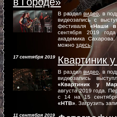
в Городе»
В раздел
видео
, в по
видеозапись с высту
фестиваля
«Наши в
сентября 2019 го
академика Сахарова.
можно
здесь
.
17 сентября 2019
Квартиник у
В раздел
видео
, в по
видеозапись выступ
«Квартиник у Мар
августа 2019 года. Пе
с 14 на 15 сентябр
«НТВ»
. Загрузить за
11 сентября 2019